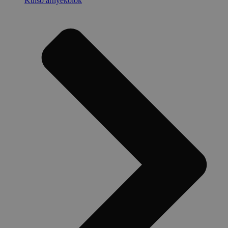
Külső árnyékolók