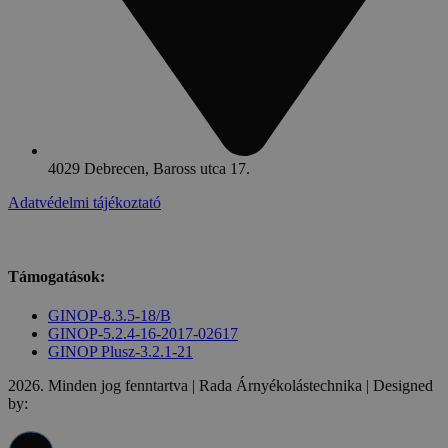
4029 Debrecen, Baross utca 17.
Adatvédelmi tájékoztató
Támogatások:
GINOP-8.3.5-18/B
GINOP-5.2.4-16-2017-02617
GINOP Plusz-3.2.1-21
2026. Minden jog fenntartva | Rada Árnyékolástechnika | Designed
by: