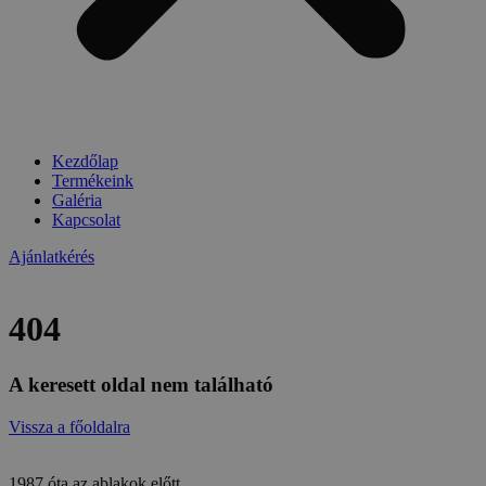
Kezdőlap
Termékeink
Galéria
Kapcsolat
Ajánlatkérés
404
A keresett oldal nem található
Vissza a főoldalra
1987 óta az ablakok előtt