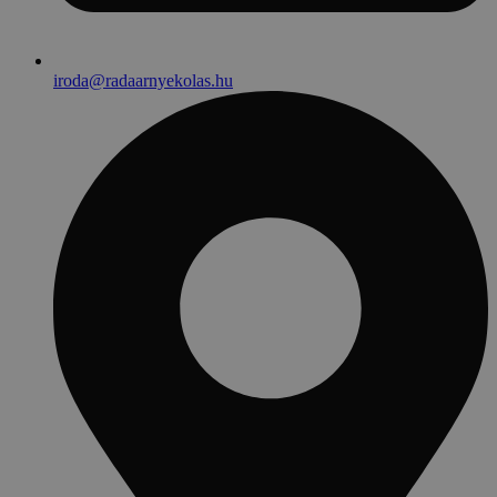
iroda@radaarnyekolas.hu