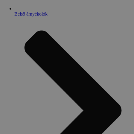
Belső árnyékolók