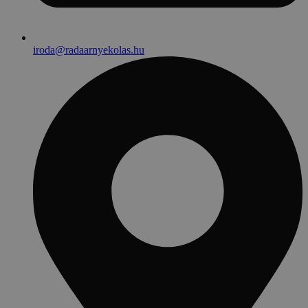
iroda@radaarnyekolas.hu