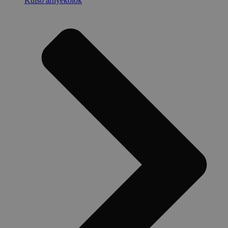
Külső árnyékolók