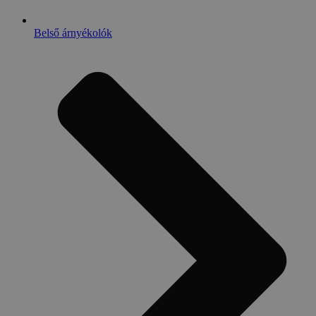
Belső árnyékolók