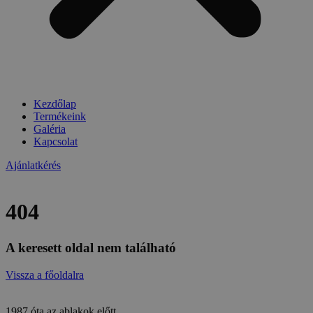
Kezdőlap
Termékeink
Galéria
Kapcsolat
Ajánlatkérés
404
A keresett oldal nem található
Vissza a főoldalra
1987 óta az ablakok előtt