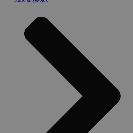
Külső árnyékolók