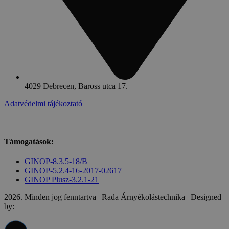
4029 Debrecen, Baross utca 17.
Adatvédelmi tájékoztató
Támogatások:
GINOP-8.3.5-18/B
GINOP-5.2.4-16-2017-02617
GINOP Plusz-3.2.1-21
2026. Minden jog fenntartva | Rada Árnyékolástechnika | Designed
by: