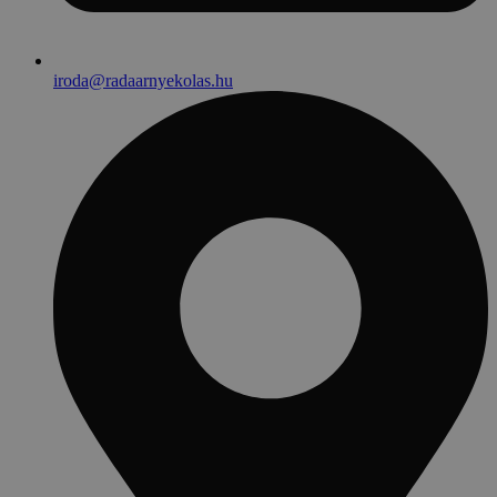
iroda@radaarnyekolas.hu