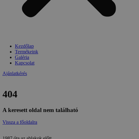
Kezdőlap
Termékeink
Galéria
Kapcsolat
Ajánlatkérés
404
A keresett oldal nem található
Vissza a főoldalra
1987 óta az ablakok előtt