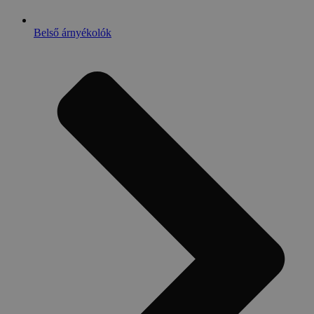
Belső árnyékolók